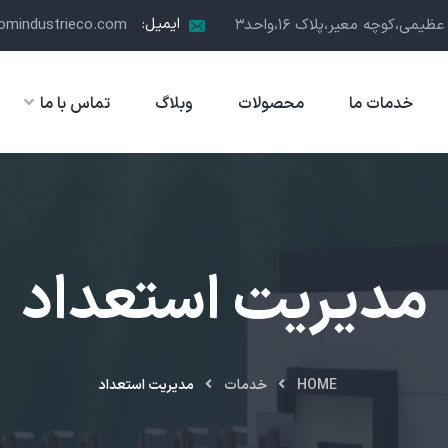
ایمیل:
مي،كوچه معير،پلاك ١٦،واحد٣
omindustrieco.com
خدمات ما
محصولات
وبلاگ
تماس با ما
مدیریت استعداد
HOME
خدمات
مدیریت استعداد