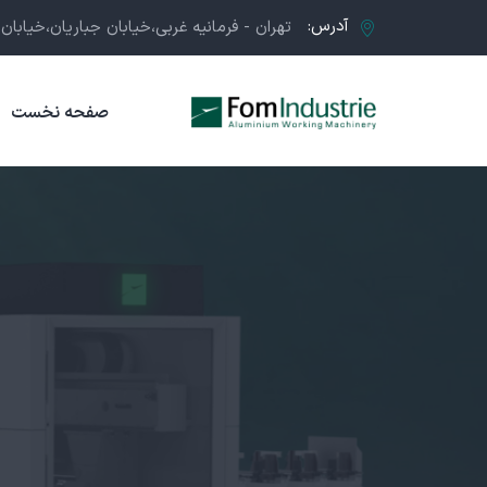
آدرس:
تهران - فرمانيه غربی،خيابان جباريان،خيابان عظي
صفحه نخست