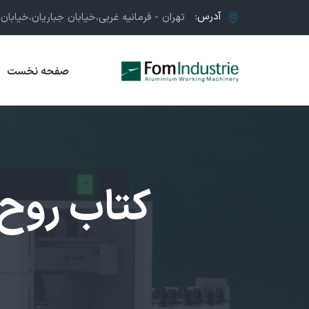
آدرس:
تهران - فرمانيه غربی،خيابان جباريان،خيابان عظي
صفحه نخست
کتاب روح 